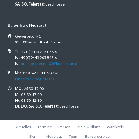
SA, SO, Feiertag:
geschlossen
Bürgerbüro Neustadt
Gewerbepark 1
93333 Neustadt a.d. Donau
T:
+49 (0)9445 205 846-5
F:
+49 (0)9445 205 846-6
E:
florian.ossner.ma02@bundestag.de
N:
48°48'56" E: 11°50'46"
Öffne mit Google Maps
MO: 08
:30-17:00
MI:
08:30-17:00
FR:
08:30-12:30
DI, DO, SA, SO, Feiertag:
geschlossen
Navigation
Aktuelles
Termine
Person
Ziele & Bilanz
Wahlkreis
überspringen
Berlin
Neustaat
Team
Bürgerservice