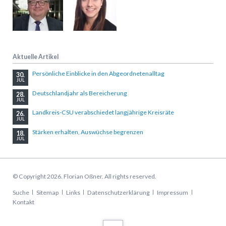
Aktuelle Artikel
Persönliche Einblicke in den Abgeordnetenalltag
30.
JUL
Deutschlandjahr als Bereicherung
28.
JUL
Landkreis-CSU verabschiedet langjährige Kreisräte
26.
JUL
Stärken erhalten, Auswüchse begrenzen
18.
JUL
© Copyright 2026. Florian Oßner. All rights reserved.
Navigation
Suche
Sitemap
Links
Datenschutzerklärung
Impressum
überspringen
Kontakt