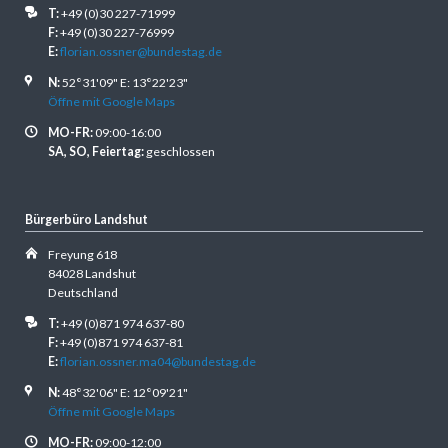
T:
+49 (0)30 227-71999
F:
+49 (0)30 227-76999
E:
florian.ossner@bundestag.de
N:
52°31'09" E: 13°22'23"
Öffne mit Google Maps
MO-FR:
09:00-16:00
SA, SO, Feiertag:
geschlossen
Bürgerbüro Landshut
Freyung 618
84028 Landshut
Deutschland
T:
+49 (0)871 974 637-80
F:
+49 (0)871 974 637-81
E:
florian.ossner.ma04@bundestag.de
N:
48°32'06" E: 12°09'21"
Öffne mit Google Maps
MO-FR:
09:00-12:00