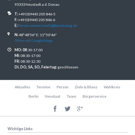
93333 Neustadt a.d. Donau
T:
+49 (0)9445 205 846-5
F:
+49 (0)9445 205 846-6
E:
florian.ossner.ma02@bundestag.de
N:
48°48'56" E: 11°50'46"
Öffne mit Google Maps
MO: 08
:30-17:00
MI:
08:30-17:00
FR:
08:30-12:30
DI, DO, SA, SO, Feiertag:
geschlossen
Navigation
Aktuelles
Termine
Person
Ziele & Bilanz
Wahlkreis
überspringen
Berlin
Neustaat
Team
Bürgerservice
Wichtige Links