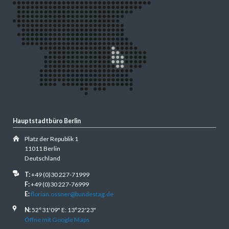
Hauptstadtbüro Berlin
Platz der Republik 1
11011 Berlin
Deutschland
T:
+49 (0)30 227-71999
F:
+49 (0)30 227-76999
E:
florian.ossner@bundestag.de
N:
52°31'09" E: 13°22'23"
Öffne mit Google Maps