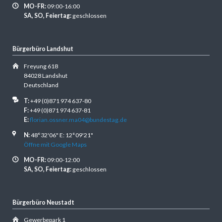
MO-FR:
09:00-16:00
SA, SO, Feiertag:
geschlossen
Bürgerbüro Landshut
Freyung 618
84028 Landshut
Deutschland
T:
+49 (0)871 974 637-80
F:
+49 (0)871 974 637-81
E:
florian.ossner.ma04@bundestag.de
N:
48°32'06" E: 12°09'21"
Öffne mit Google Maps
MO-FR:
09:00-12:00
SA, SO, Feiertag:
geschlossen
Bürgerbüro Neustadt
Gewerbepark 1